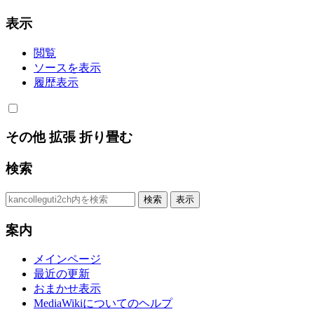
表示
閲覧
ソースを表示
履歴表示
その他
拡張
折り畳む
検索
案内
メインページ
最近の更新
おまかせ表示
MediaWikiについてのヘルプ