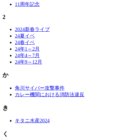
11周年記念
2
2024新春ライブ
24夏イベ
24春イベ
24年1～2月
24年4～7月
24年9～12月
か
角川サイバー攻撃事件
カレー機関における消防法違反
き
キタニ水産2024
く