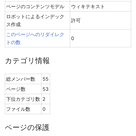
ページのコンテンツモデル
ウィキテキスト
ロボットによるインデック
許可
ス作成
このページへのリダイレク
0
トの数
カテゴリ情報
総メンバー数
55
ページ数
53
下位カテゴリ数
2
ファイル数
0
ページの保護