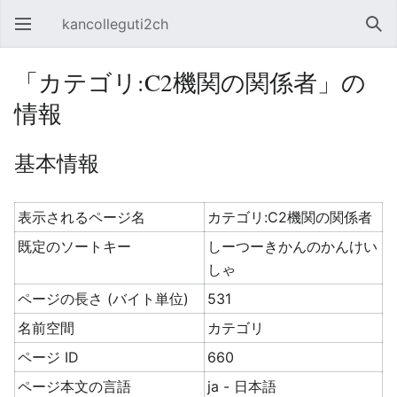
kancolleguti2ch
メインメニューを開く
検索
「カテゴリ:C2機関の関係者」の
情報
基本情報
表示されるページ名
カテゴリ:C2機関の関係者
既定のソートキー
しーつーきかんのかんけい
しゃ
ページの長さ (バイト単位)
531
名前空間
カテゴリ
ページ ID
660
ページ本文の言語
ja - 日本語