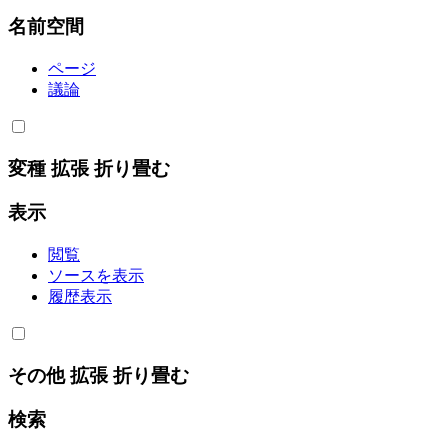
名前空間
ページ
議論
変種
拡張
折り畳む
表示
閲覧
ソースを表示
履歴表示
その他
拡張
折り畳む
検索