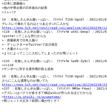
>日本に原爆煽り

>他の中華企業の日本進出の妨害

14 ：名無しさん＠お腹いっぱい。 (ﾜｯﾁｮｲ f158-Ugnd) ：2021/02/03(水
https://egg.5ch.net/test/read.cgi/applism/1612343239/11
>110 ：名無しさん＠お腹いっぱい。 (ﾜｯﾁｮｲW a541-Gmop) ：2021/02/0
>yosterってこんな所だからな

>・原爆家具で日本人煽り

>・ディレクターがTwitterで反日発言

>・大量のトレパク

>よりによってここに入社してしまったのが熊ジェット

>133 ：名無しさん＠お腹いっぱい。 (ﾜｯﾁｮｲW 5ed0-Zy9c) ：2021/02/0
>>>110

18 ：名無しさん＠お腹いっぱい。 (ﾜｯﾁｮｲ f158-Ugnd) ：2021/02/03(水
https://egg.5ch.net/test/read.cgi/applism/1612343239/23
>237 ：名無しさん＠お腹いっぱい。 (ﾃﾃﾝﾃﾝﾃﾝ MM3e-F4wo) ：2021/02/
>アズレンはパクリが多すぎて検証wikiが作られるほどだからな

>
https://w.atwiki.jp/azumatome/