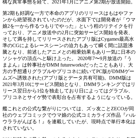
構な異常事態を経て、2021年1月にアニメ第2期が放送開始。
第2期も好調な一方で本命のアプリのリリースはもはやファ
ンから絶望視されていたのだが、水面下では開発者が「ウマ
娘2を一から作るつもりでやった」という程のリテイクを行
っており、アニメ放送中の2月に突如サービス開始を発表、
そして満を持してリリースされたアプリ版はCygames最高水
準のCGによるレースシーンの迫力もあって瞬く間に話題沸
騰となり、前述したアニメとの相乗効果もあり一気に日本の
ソシャゲの頂点へと駆け上った。 2020年7〜9月放送の『う
まよん』は幹事社がDMM futureworksだったこともあり、大
方の予想通りグラブルやプリコネに続いてPC版がDMMゲー
ムズへ誘致された(アプリ版とデータ共有可能)。DMM版は
2021年3月10にサービス開始となり、DMMランキングではリ
リース翌日から1位を独走しており日によってはグラブル、
プリコネとサイゲ勢で表彰台を占有するようになっている。
艦これとの公式な繋がりについては、ズッ友ことZECOが同
社のウェブコミックでウマ娘の公式コミカライズ作品『ハル
ウララがんばる！』を連載していたが、現時点で単行本化は
されていない。