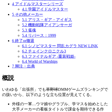
4
アイドルマスターシリーズ
4.1
学園アイドルマスター
5
その他メーカー
5.1
アリス・ギア・アイギス
5.2
機動戦隊アイアンサーガ
5.3
雀魂
5.4
リバース：1999
6
終了or撤退
6.1
シノビマスター 閃乱カグラ NEW LINK
6.2
チェインクロニクル3
6.3
ファイナルギア -重装戦姫-
6.4
World of Warships
7
脚注・出典
概説
いわゆる「出張所」でも
草野球
DMMゲームズランキングで
の扱いから、以下のような立ち位置が見えてくる。
外様の一軍…ウマ娘やグラブル、学マスを始めとした
大手メーカーの看板タイトルで課金を期待できる作