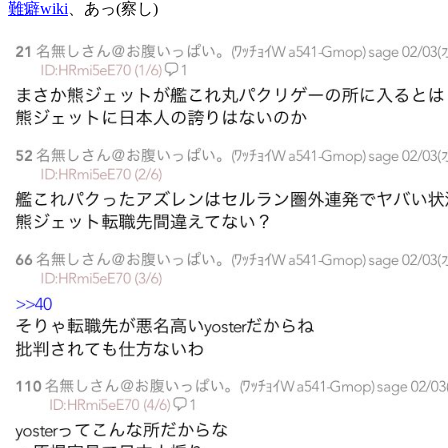
難癖wiki
、あっ(察し)