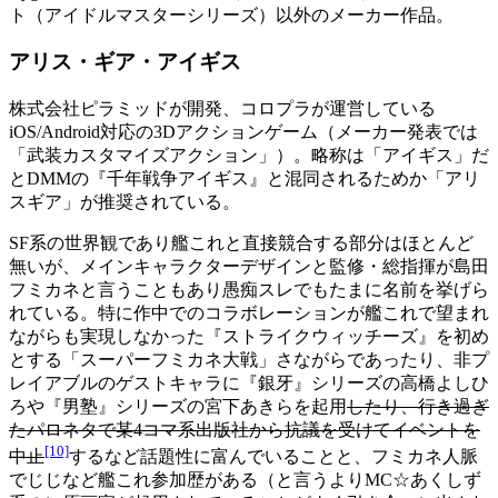
ト（アイドルマスターシリーズ）以外のメーカー作品。
アリス・ギア・アイギス
株式会社ピラミッドが開発、コロプラが運営している
iOS/Android対応の3Dアクションゲーム（メーカー発表では
「武装カスタマイズアクション」）。略称は「アイギス」だ
とDMMの『千年戦争アイギス』と混同されるためか「アリ
スギア」が推奨されている。
SF系の世界観であり艦これと直接競合する部分はほとんど
無いが、メインキャラクターデザインと監修・総指揮が島田
フミカネと言うこともあり愚痴スレでもたまに名前を挙げら
れている。特に作中でのコラボレーションが艦これで望まれ
ながらも実現しなかった『ストライクウィッチーズ』を初め
とする「スーパーフミカネ大戦」さながらであったり、非プ
レイアブルのゲストキャラに『銀牙』シリーズの高橋よしひ
ろや『男塾』シリーズの宮下あきらを起用
したり、行き過ぎ
たパロネタで某4コマ系出版社から抗議を受けてイベントを
[10]
中止
するなど話題性に富んでいることと、フミカネ人脈
でじじなど艦これ参加歴がある（と言うよりMC☆あくしず