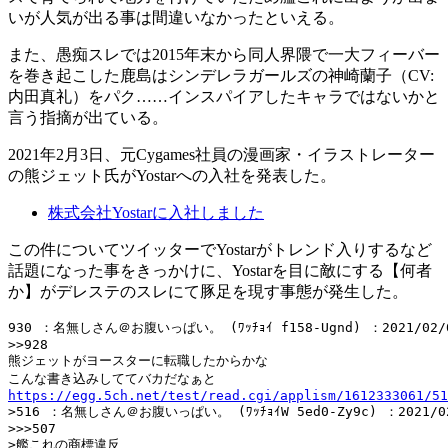
いが人気が出る事は間違いなかったといえる。
また、愚痴スレでは2015年末から同人界隈で一大フィーバー
を巻き起こした鹿島はシンデレラガールズの神崎蘭子（CV:
内田真礼）をパク……インスパイアしたキャラではないかと
言う指摘が出ている。
2021年2月3日、元Cygames社員の漫画家・イラストレーター
の熊ジェット氏がYostarへの入社を発表した。
株式会社Yostarに入社しました
この件についてツイッターでYostarがトレンド入りするなど
話題になった事をきっかけに、Yostarを目に敵にする【何者
か】がデレステのスレにて豚足を現す事態が発生した。
930 ：名無しさん＠お腹いっぱい。 (ﾜｯﾁｮｲ f158-Ugnd) ：2021/02/03(
>>928

熊ジェットがヨースターに転職したからかな

https://egg.5ch.net/test/read.cgi/applism/1612333061/51
>516 ：名無しさん＠お腹いっぱい。 (ﾜｯﾁｮｲW 5ed0-Zy9c) ：2021/02/0
>>>507

>艦これの商標違反
