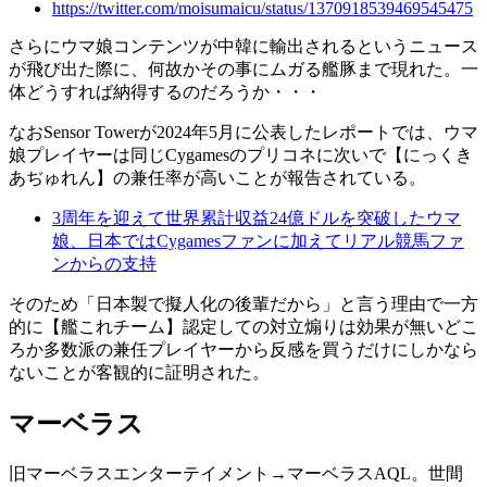
https://twitter.com/moisumaicu/status/1370918539469545475
さらにウマ娘コンテンツが中韓に輸出されるというニュース
が飛び出た際に、何故かその事にムガる艦豚まで現れた。一
体どうすれば納得するのだろうか・・・
なおSensor Towerが2024年5月に公表したレポートでは、ウマ
娘プレイヤーは同じCygamesのプリコネに次いで【にっくき
あぢゅれん】の兼任率が高いことが報告されている。
3周年を迎えて世界累計収益24億ドルを突破したウマ
娘、日本ではCygamesファンに加えてリアル競馬ファ
ンからの支持
そのため「日本製で擬人化の後輩だから」と言う理由で一方
的に【艦これチーム】認定しての対立煽りは効果が無いどこ
ろか多数派の兼任プレイヤーから反感を買うだけにしかなら
ないことが客観的に証明された。
マーベラス
旧マーベラスエンターテイメント→マーベラスAQL。世間