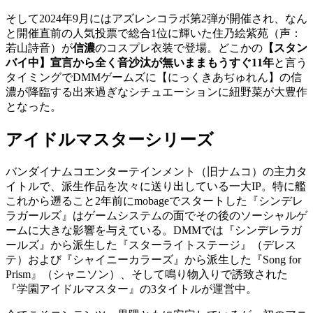
そして2024年9月にはアズレンコラボ第2弾が開催され、なん
と開催直前の人気投票で総合1位に輝いた住乃絵紫苑（声：
若山詩音）が
信濃
のコスプレ衣装で登場。どこかの
【スタン
バイ中】宣言から全く音沙汰が無いままもうすぐ11年
と言う
タイミングでDMMゲームズに【にっくきあぢゅれん】の信
濃が降臨する出来過ぎなシチュエーションに紐野菜が大豊作
となった。
アイドルマスターシリーズ
バンダイナムコエンターテインメント（旧ナムコ）の主力タ
イトルで、派生作品を次々に送り出している一大IP。特に艦
これから遡ること2年前にmobageでスタートした『シンデレ
ラガールズ』はゲームシステムの面でその後のソーシャルゲ
ームに大きな影響を与えている。DMMでは『シンデレラガ
ールズ』から派生した『スターライトステージ』（デレス
テ）および『シャイニーカラーズ』から派生した『Song for
Prism』（シャニソン）、そして鳴り物入りで誘致された
『学園アイドルマスター』の3タイトルが運営中。