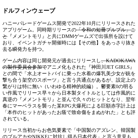
ドルフィンウェーブ
ハニーパレードゲームス開発で2022年10月にリリースされた
アプリゲーム。同時期リリースの
「令和の短冊プルプル」こ
と
『メメントモリ』と共にDMMゲームズで出張所を設けて
おり、イベントガチャ開催時には【その他】をあっさり抜き
去る瞬発力を持つ。
ゲーム内容は同じ開発元が過去にリリースし
、KADOKAWA
の製作委員会参加で
アニメ化もされた『神田川JET GIRLS』
との間で「水上オートバイに乗った水着の爆乳美少女が銃を
撃ち合う架空のスポーツ」と言う共通点があるが、設定上の
繋がりは特に無い（いわゆる精神的続編）。鬱要素0の明る
い作風でリリース早々から日本製タイトルとしては作風的に
真逆の『メメントモリ』と並んで久々のヒットとなり、翌年
春にマーベラスを襲った某RPG大爆死による巨額赤字計上は
「本作のヒットがあったお蔭で致命傷をまぬがれた」とも評
されている。
リリース当初からお色気要素で「中国製のアズレン、韓国製
のブルアカやNIKKEに対抗し得る日本代表」と言う意見も