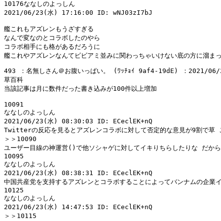
10176ななしのよっしん

2021/06/23(水) 17:16:00 ID: wNJ03zI7bJ

艦これもアズレンもうざすぎる

なんで変なのとコラボしたのやら

コラボ相手にも格があるだろうに

493 ：名無しさん＠お腹いっぱい。 (ﾜｯﾁｮｲ 9af4-19dE) ：2021/06/23(
草百科

当該記事は月に数件だった書き込みが100件以上増加

10091

ななしのよっしん

2021/06/23(水) 08:30:03 ID: ECeclEK+nQ

Twitterの反応を見るとアズレンコラボに対して否定的な意見が9割で草 
＞＞10090

ユーザー目線の神運営()で他ソシャゲに対してイキりちらしたりな だから
10095

ななしのよっしん

2021/06/23(水) 08:38:31 ID: ECeclEK+nQ

中国共産党を支持するアズレンとコラボすることによってバンナムの企業イ
10125

ななしのよっしん

2021/06/23(水) 14:47:53 ID: ECeclEK+nQ

＞＞10115
