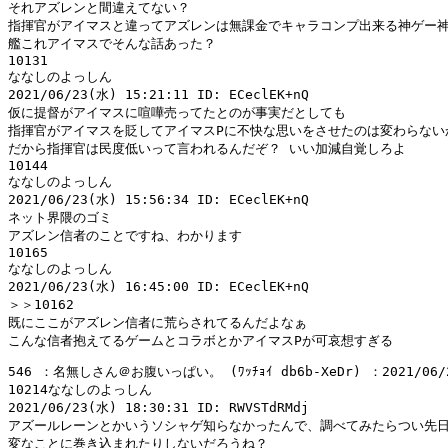
それアズレンと間違えてない？

指揮官がアイマスと違ってアズレンは無課金でキャラコンプ出来る神ゲー神運営
艦これアイマスでそんな話あった？

10131

ななしのよっしん

2021/06/23(水) 15:21:11 ID: ECeclEK+nQ

仮に提督がアイマスに喧嘩売ってたとのが事実だとしても

指揮官がアイマスを貶してアイマスPに不快な思いをさせたのは変わらないか
だから指揮官は民度低いって言われるんだぞ？ いい加減自覚しろよ

10144

ななしのよっしん

2021/06/23(水) 15:56:34 ID: ECeclEK+nQ

ネット界隈のゴミ

アズレン信者のことですね、わかります

10165

ななしのよっしん

2021/06/23(水) 16:45:00 ID: ECeclEK+nQ

＞＞10162

既にここがアズレン信者に荒らされてるんだよなぁ

546 ：名無しさん＠お腹いっぱい。 (ﾜｯﾁｮｲ db6b-XeDr) ：2021/06/23(
10214ななしのよっしん

2021/06/23(水) 18:30:31 ID: RWVSTdRMdj

アズールレーンとかいうソシャゲ知らなかったんで、調べてみたらつい先日
変なことに巻き込まれたりしないだろうね？
