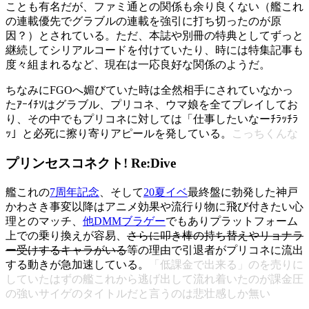
ことも有名だが、ファミ通との関係も余り良くない（艦これ
の連載優先でグラブルの連載を強引に打ち切ったのが原
因？）とされている。ただ、本誌や別冊の特典としてずっと
継続してシリアルコードを付けていたり、時には特集記事も
度々組まれるなど、現在は一応良好な関係のようだ。
ちなみにFGOへ媚びていた時は全然相手にされていなかっ
たｱｰｲﾁｿはグラブル、プリコネ、ウマ娘を全てプレイしてお
り、その中でもプリコネに対しては「仕事したいなーﾁﾗｯﾁﾗ
ｯ」と必死に擦り寄りアピールを発している。
こっちくんな
プリンセスコネクト! Re:Dive
艦これの
7周年記念
、そして
20夏イベ
最終盤に勃発した神戸
かわさき事変以降はアニメ効果や流行り物に飛び付きたい心
理とのマッチ、
他DMMブラゲー
でもありプラットフォーム
上での乗り換えが容易、
さらに叩き棒の持ち替えやリョナラ
ー受けするキャラがいる
等の理由で引退者がプリコネに流出
する動きが急加速している。
「低課金で出来る」のを売りに
していたはずの艦これから逃げ出して流れ着いたのが課金圧
の強いサイゲのタイトルだと言うのは悲壮感しか無い