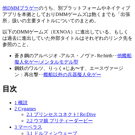
他DMMブラゲー
のうち、別プラットフォームやネイティブ
アプリを本拠としておりDMMゲームズは飽くまでも「出張
所」扱いの主要タイトルについてのまとめ。
以下のDMMゲームズ（EXNOA）に進出している、もしく
は過去に進出していた外部タイトルはそれぞれのリンク先を
参照のこと。
蒼き鋼のアルペジオ -アルス・ノヴァ- Re:birth‥
他艦船
擬人化ゲー/メンタルモデル型
鋼鉄のワルツ、りっく⭐︎じあ〜す、エースヴァージ
ン：再出撃‥
艦船以外の兵器擬人化ゲー
目次
1
概説
2
Cygames
2.1
プリンセスコネクト! Re:Dive
2.2
ウマ娘 プリティーダービー
3
マーベラス
3.1
ドルフィンウェーブ