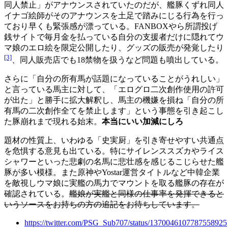
同人禁止」がアナウンスされていたのだが、艦豚くずれ同人
イナゴ絵師がそのアナウンスを土足で踏みにじる行為を行っ
ており早くも緊張感が漂っている。FANBOXやら所謂投げ
銭サイトで毎月金を払っている自分の支援者だけに隠れてウ
マ娘のエロ絵を限定公開したり、グッズの販売が発覚したり
[3]
、同人販売店でも18禁物を扱うなど問題も噴出している。
さらに「自分の所有馬が話題になっていることがうれしい」
と言っている馬主に対して、「エログロ二次創作使用の許可
が出た」と勝手に拡大解釈し、馬主の機嫌を損ね「自分の所
有馬の二次創作全てを禁止します」という事態を引き起こし
た豚崩れまで現れる始末。
本当にいい加減にしろ
題材の性質上、いわゆる「史実厨」を引き寄せやすい共通点
を危惧する意見も出ている。特にサイレンススズカやライス
シャワーといった悲劇の名馬に悲壮感を感じるこじらせた艦
豚が多い模様。また原神やYostar運営タイトルなど中韓企業
を敵視しウマ娘に実艦の馬力でマウントを取る艦豚の存在が
確認されている。
艦娘が実艦と同様の仕事率を発揮できると
いうソースをお持ちの方の追記をお待ちしています。
https://twitter.com/PSG_Sub707/status/1370046107787558925