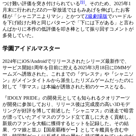
[9]
つけ難い評価を突き付けられている
。そのため、2025年1
月末に行われたZZの一挙放送ではもみあげを伸ばしたお客
様が「シャニアニよりマシ」とかつて
Z級劇場版
でハードル
を下げ続けた時と同じパターンで「下には下がある」と言わ
んばかりに本作の低評価を叩き棒として振り回すコメントが
多発していた。
学園アイドルマスター
2024年にiOS/Androidでリリースされたシリーズ最新作で、
サービス開始1周年を目前に控える2025年3月18日にDMMゲ
ームズへ誘致された。これまでの『デレステ』や『シャニソ
ン』がメインタイトルから派生したリズムゲームだったのに
対して『学マス』は本編が誘致された初のケースとなる。
『IDOLY PRIDE』の開発元としても知られるクオリアーツ
が開発に参加しており、リリース後は完成度の高い3Dモデ
リングが好評を博して前述した『シャニマス』の迷走で暗雲
が漂っていたアイマスのブランド立て直しに大きく貢献し、
新規のファンを大幅に獲得するヒットを記録した。その結
果、ウマ娘と並ぶ【国産覇権ゲー】としてキ艦員を含む中