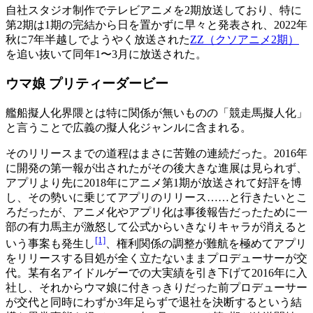
自社スタジオ制作でテレビアニメを2期放送しており、特に
第2期は1期の完結から日を置かずに早々と発表され、2022年
秋に7年半越しでようやく放送された
ZZ（クソアニメ2期）
を追い抜いて同年1〜3月に放送された。
ウマ娘 プリティーダービー
艦船擬人化界隈とは特に関係が無いものの「競走馬擬人化」
と言うことで広義の擬人化ジャンルに含まれる。
そのリリースまでの道程はまさに苦難の連続だった。2016年
に開発の第一報が出されたがその後大きな進展は見られず、
アプリより先に2018年にアニメ第1期が放送されて好評を博
し、その勢いに乗じてアプリのリリース……と行きたいとこ
ろだったが、アニメ化やアプリ化は事後報告だったために一
部の有力馬主が激怒して公式からいきなりキャラが消えると
[1]
いう事案も発生し
、権利関係の調整が難航を極めてアプリ
をリリースする目処が全く立たないままプロデューサーが交
代。某有名アイドルゲーでの大実績を引き下げて2016年に入
社し、それからウマ娘に付きっきりだった前プロデューサー
が交代と同時にわずか3年足らずで退社を決断するという結