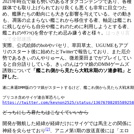
2021年時点で最も勢いのあるオタクコンテンツであり、各種
媒体でも取り上げられており良くも悪くも非常に目立つた
め、艦豚たちの動向にも大きな影響を与えている。その動き
も、凋落の止まらない艦これから移住する者、軸足は艦これ
に残しながらも自分や艦これのために利用しようとする者、
艦これのﾊｹﾝｯ()を脅かすため忌み嫌う者と様々。
はっきり言
って全部迷惑
実際、公式絵師のbobやパセリ、草田草太、UGUMEもアプ
リのスタート後に始めたとTwitterで報告しており、また厄介
勢であるきぃのんやりゅーん、微差栗田までがプレイしてい
ると自分語りしている。きぃのんはウマ娘のDMMゲームズ
誘致について
「艦これ側から見たら大戦末期のソ連参戦」と
評した
。
遂に来週DMM版のウマ娘がスタートするけど、艦これ側から見たら大戦末期
https://twitter.com/keynon2525/status/13676708205589258
どっちにしろ君たちはこなくていいから
開発が難航した経緯が経緯だけにサイゲでは馬主との関係に
[2]
神経を尖らせており
、アニメ第1期の放送直後には「エロ