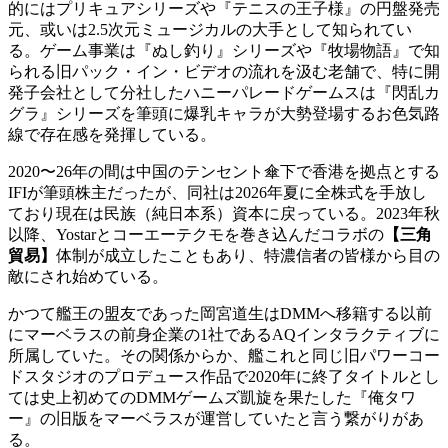
的にはプリキュアシリーズや『テニスの王子様』の円盤発売
元、或いは2.5次元ミュージカルの大手として知られてい
る。ゲーム事業は『ぬし釣り』シリーズや『牧場物語』で知
られる旧パック・イン・ビデオの流れを汲む老舗で、特に開
発子会社として分社したハニーパレードゲームスは『閃乱カ
グラ』シリーズを筆頭に爆乳キャラが大勢登場するお色気路
線で存在感を発揮している。
2020〜26年の間は中国のテンセント傘下で香港を拠点とする
IFIが筆頭株主だったが、同社は2026年夏に全株式を手放し
ており現在は民族（純日本系）資本に戻っている。2023年秋
以降、Yostarとコーエーテクモを巻き込んだコラボの
【三角
貿易】
体制が成立したこともあり、特濃信者の皆様から目の
敵にされ始めている。
かつて艦王の盟友であった岡宮道生はDMMへ移籍する以前
にマーベラスの前身企業の1社であるAQインタラクティブに
所属していた。その関係からか、艦これと同じ旧パワーコー
ドスタジオのプロデュース作品で2020年に終了タイトルとし
ては史上初めてのDMMゲームズ凱旋を果たした『俺タワ
ー』の旧版をマーベラスが運営していたと言う繋がりがあ
る。