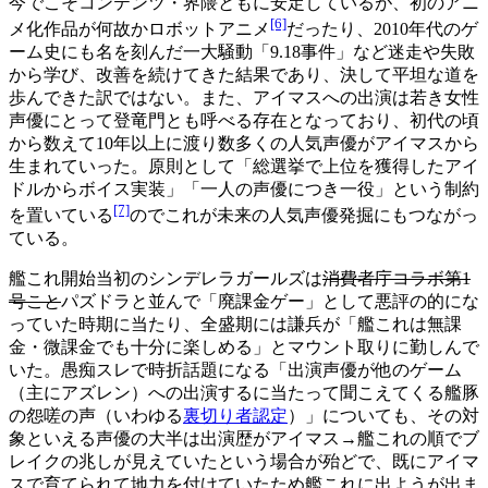
今でこそコンテンツ・界隈ともに安定しているが、初のアニ
[6]
メ化作品が何故かロボットアニメ
だったり、2010年代のゲ
ーム史にも名を刻んだ一大騒動「9.18事件」など迷走や失敗
から学び、改善を続けてきた結果であり、決して平坦な道を
歩んできた訳ではない。また、アイマスへの出演は若き女性
声優にとって登竜門とも呼べる存在となっており、初代の頃
から数えて10年以上に渡り数多くの人気声優がアイマスから
生まれていった。原則として「総選挙で上位を獲得したアイ
ドルからボイス実装」「一人の声優につき一役」という制約
[7]
を置いている
のでこれが未来の人気声優発掘にもつながっ
ている。
艦これ開始当初のシンデレラガールズは
消費者庁コラボ第1
号こと
パズドラと並んで「廃課金ゲー」として悪評の的にな
っていた時期に当たり、全盛期には謙兵が「艦これは無課
金・微課金でも十分に楽しめる」とマウント取りに勤しんで
いた。愚痴スレで時折話題になる「出演声優が他のゲーム
（主にアズレン）への出演するに当たって聞こえてくる艦豚
の怨嗟の声（いわゆる
裏切り者認定
）」についても、その対
象といえる声優の大半は出演歴がアイマス→艦これの順でブ
レイクの兆しが見えていたという場合が殆どで、既にアイマ
スで育てられて地力を付けていたため艦これに出ようが出ま