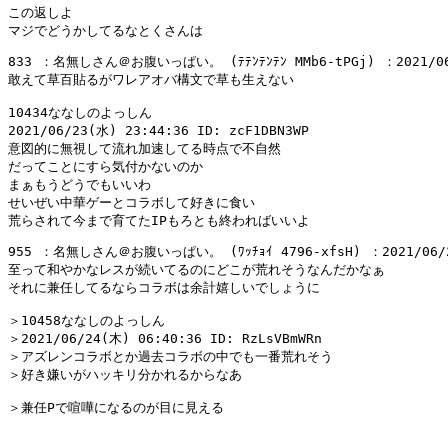
この返しよ

833 ：名無しさん＠お腹いっぱい。 (ﾃﾃﾝﾃﾝﾃﾝ MMb6-tPGj) ：2021/06/2
敢えて草百貼るがワレアオバ構文で草も生えない

10434ななしのよっしん

2021/06/23(水) 23:44:36 ID: zcF1DBN3WP

意図的に無視して流れ加速してる時点で不自然

だってことにすら気付かないのか

まぁもうどうでもいいわ

せいぜい中華ゲーとコラボして好きに食い

955 ：名無しさん＠お腹いっぱい。 (ﾜｯﾁｮｲ 4796-xfsH) ：2021/06/24(
至って和やかなレスが続いてるのにどこが荒れそうなんだかなぁ

それに兼任してるならコラボは余計嬉しいでしょうに

＞10458ななしのよっしん

＞2021/06/24(木) 06:40:36 ID: RzLsVBmWRn

＞アズレンコラボとか過去コラボの中でも一番荒れそう

＞好き嫌いがハッキリ分かれるからなあ

＞兼任Pで喧嘩になるのが目に見える
