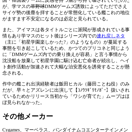
国・韓国製ゲームに反感を持つ層から持て囃されていたのだ
が、学マスの
草野球
DMMゲームズ誘致によってただでさえ
サイゲ勢の後塵を拝することが常態化している艦これの地位
がますます不安定になるのは必定と見られている。
また、アイマスは各タイトルごとに派閥が形成されている事
情もあり学マスのヒット後はシリーズ内での
連れ戻しネタ
（主に「初星学園楽しかった?」のようなもの）が蔓延する
事態を引き起こしているため、かつてのプリコネと同じよう
に「DMMゲームズ内での乗り換えが容易」と言う事情から
沈没船を放棄して初星学園に駆け込む亡命者が続出し、ヘイ
ト創作活動が加速されて大幅な治安悪化を誘発することが懸
念される。
作中の艦これ出演経験者は飯田ヒカル（藤田ことね役）のみ
だが、早々とアズレンに出演して【ｺﾉｳﾗｷﾞﾘﾓﾉｶﾞｰ】扱いされ
ているためかリリース当初から「ワシが育てた」ムーブはほ
ぼ見られなかった。
その他メーカー
Cygames、マーベラス、バンダイナムコエンターテインメン