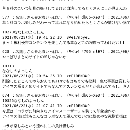
577 ：名無しさん＠お腹いっぱい。 (ﾜｯﾁｮｲ db6b-XeDr) ：2021/06/23(
草百科コラボ楽しみだわーって流れになり始めたらとくさんが情けない捨て
10273ななしのよっしん

2021/06/23(水) 19:41:22 ID: 8VeI7nbyeL

628 ：名無しさん＠お腹いっぱい。 (ﾜｯﾁｮｲ 4796-nlE7) ：2021/06/23(
やっぱりまとめサイトの民じゃないか

10313

ななしのよっしん

2021/06/23(水) 20:54:35 ID: zcF1DBN3WP

削除したところでやらおんでもJINでもはちまでも批判一色な事実は変わら
674 ：名無しさん＠お腹いっぱい。 (ﾜｯﾁｮｲ db6b-XeDr) ：2021/06/23(
10325ななしのよっしん

2021/06/23(水) 21:07:41 ID: zcF1DBN3WP

今度は「コラボに前向きなアイマスユーザー」を装って印象操作か

アイマス側は誰もこんなコラボなんて望んでないのに惨めやな死期官様は

コラボ楽しみという流れにこの負け惜しみ
