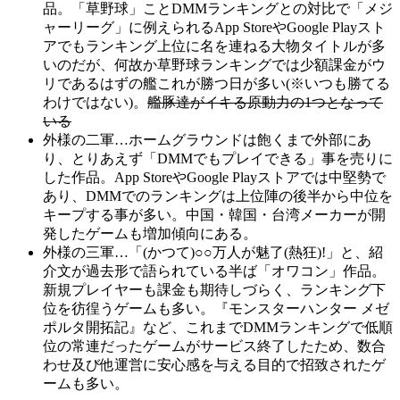
品。「草野球」ことDMMランキングとの対比で「メジ
ャーリーグ」に例えられるApp StoreやGoogle Playスト
アでもランキング上位に名を連ねる大物タイトルが多
いのだが、何故か草野球ランキングでは少額課金がウ
リであるはずの艦これが勝つ日が多い(※いつも勝てる
わけではない)。
艦豚達がイキる原動力の1つとなって
いる
外様の二軍…ホームグラウンドは飽くまで外部にあ
り、とりあえず「DMMでもプレイできる」事を売りに
した作品。App StoreやGoogle Playストアでは中堅勢で
あり、DMMでのランキングは上位陣の後半から中位を
キープする事が多い。中国・韓国・台湾メーカーが開
発したゲームも増加傾向にある。
外様の三軍…「(かつて)○○万人が魅了(熱狂)!」と、紹
介文が過去形で語られている半ば「オワコン」作品。
新規プレイヤーも課金も期待しづらく、ランキング下
位を彷徨うゲームも多い。『モンスターハンター メゼ
ポルタ開拓記』など、これまでDMMランキングで低順
位の常連だったゲームがサービス終了したため、数合
わせ及び他運営に安心感を与える目的で招致されたゲ
ームも多い。