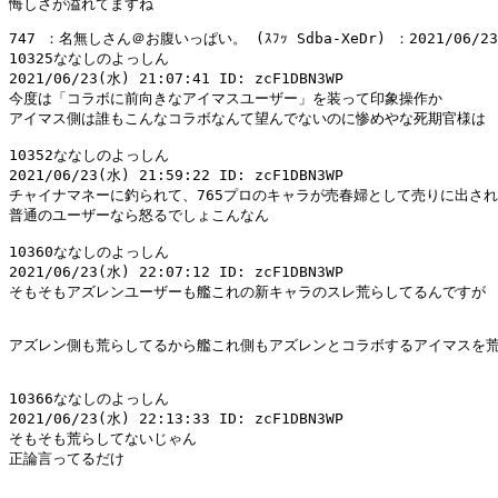
747 ：名無しさん＠お腹いっぱい。 (ｽﾌｯ Sdba-XeDr) ：2021/06/23(水)
10325ななしのよっしん

2021/06/23(水) 21:07:41 ID: zcF1DBN3WP

今度は「コラボに前向きなアイマスユーザー」を装って印象操作か

アイマス側は誰もこんなコラボなんて望んでないのに惨めやな死期官様は

10352ななしのよっしん

2021/06/23(水) 21:59:22 ID: zcF1DBN3WP

チャイナマネーに釣られて、765プロのキャラが売春婦として売りに出され
普通のユーザーなら怒るでしょこんなん

10360ななしのよっしん

2021/06/23(水) 22:07:12 ID: zcF1DBN3WP

そもそもアズレンユーザーも艦これの新キャラのスレ荒らしてるんですが

アズレン側も荒らしてるから艦これ側もアズレンとコラボするアイマスを荒
10366ななしのよっしん

2021/06/23(水) 22:13:33 ID: zcF1DBN3WP

そもそも荒らしてないじゃん

正論言ってるだけ
