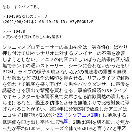
なお、すぐバレてるし

＞10459ななしのよっしん

\2021/06/24(木) 06:49:28 ID: V7yE0GK1zF

＞>> 10458

シャニマスプロデューサーの高山祐介は「実在性()」ばかり
押し付けてUIやシナリオに対するプレイヤーの不満を改善
しようとしない、アニメの内容に出しゃばった結果内容が虚
無でテンポの遅いストーリー、シーンに合わないかったるい
BGM、ライブの様子を映さないなどの視聴者の需要を無視
した演出などで駄作の烙印を押させる、リアルライブで解散
を匂わせて観客を盛り下げたり男性バックダンサーに声優を
誘惑させる演出で顰蹙を買わせる、事前収録済のXRライブ
でキャラクターを体調不良で欠席させる詐欺同然の演出をぶ
ちまけるなど、艦王を彷彿とさせる無能ぶりで比較対象に挙
げられることが多い。2024年に分割2期で放送したアニメは
ニコ生で1期7話が23.6%と
ZZ（クソアニメ2期）
に薄氷する
[9]
低評価を叩き出し平均41.77%
、2期は3割を切る回こそ無か
ったが平均51.85%、シリーズ全体で46.81%と言うZZと甲乙