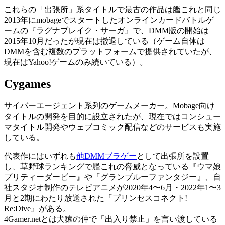
これらの「出張所」系タイトルで最古の作品は艦これと同じ
2013年にmobageでスタートしたオンラインカードバトルゲ
ームの『ラグナブレイク・サーガ』で、DMM版の開始は
2015年10月だったが現在は撤退している（ゲーム自体は
DMMを含む複数のプラットフォームで提供されていたが、
現在はYahoo!ゲームのみ続いている）。
Cygames
サイバーエージェント系列のゲームメーカー。Mobage向け
タイトルの開発を目的に設立されたが、現在ではコンシュー
マタイトル開発やウェブコミック配信などのサービスも実施
している。
代表作にはいずれも
他DMMブラゲー
として出張所を設置
し、
草野球ランキングで
艦これの脅威となっている『ウマ娘
プリティーダービー』や『グランブルーファンタジー』、自
社スタジオ制作のテレビアニメが2020年4〜6月・2022年1〜3
月と2期にわたり放送された『プリンセスコネクト!
Re:Dive』がある。
4Gamer.netとは犬猿の仲で「出入り禁止」を言い渡している