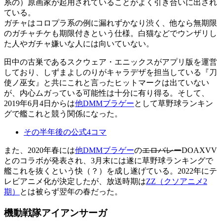
系の）原画家が起用されていることがよく引き合いに出され
ている。
ガチャはコロプラ系の例に漏れずかなり渋く、他なら無期限
のガチャチケも期限付きという仕様。白猫などでウンザリし
た人やガチャ嫌いな人には向いていない。
田中の古巣であるスクウェア・エニックスがアプリ版を運営
しており、しずまよしのりがキャラデザを担当している『刀
使ノ巫女』と共にこれと言ったヒットマークは出ていない
が、内心ムガっている可能性は十分に有り得る。そして、
2019年6月4日からは
他DMMブラゲー
として草野球ランキン
グで艦これと競う関係になった。
その半年後の公式4コマ
また、2020年春には
他DMMブラゲー
の
エロバレー
DOAXVV
とのコラボが発表され、3月末には遂に草野球ランキングで
艦これを抜くという快（？）を成し遂げている。2022年にテ
レビアニメ化が決定したが、放送時期は
ZZ（クソアニメ2
期）
とは被らず翌年の春だった。
機動戦隊アイアンサーガ