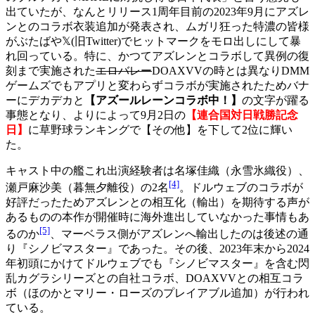
出ていたが、なんとリリース1周年目前の2023年9月にアズレ
ンとのコラボ衣装追加が発表され、ムガリ狂った特濃の皆様
がぶたばや𝕏(旧Twitter)でヒットマークをモロ出しにして暴
れ回っている。特に、かつてアズレンとコラボして異例の復
刻まで実施された
エロバレー
DOAXVVの時とは異なりDMM
ゲームズでもアプリと変わらずコラボが実施されたためバナ
ーにデカデカと
【アズールレーンコラボ中！】
の文字が躍る
事態となり、よりによって9月2日の
【連合国対日戦勝記念
日】
に草野球ランキングで【その他】を下して2位に輝い
た。
キャスト中の艦これ出演経験者は名塚佳織（永雪氷織役）、
[4]
瀬戸麻沙美（暮無夕離役）の2名
。ドルウェブのコラボが
好評だったためアズレンとの相互化（輸出）を期待する声が
あるものの本作が開催時に海外進出していなかった事情もあ
[5]
るのか
、マーベラス側がアズレンへ輸出したのは後述の通
り『シノビマスター』であった。その後、2023年末から2024
年初頭にかけてドルウェブでも『シノビマスター』を含む閃
乱カグラシリーズとの自社コラボ、DOAXVVとの相互コラ
ボ（ほのかとマリー・ローズのプレイアブル追加）が行われ
ている。