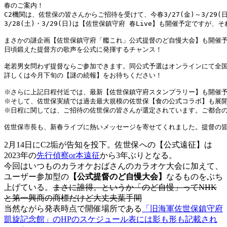
春のご案内！

C2機関は、佐世保の皆さんからご招待を受けて、今春3/27(金)～3/29
3/28(土)・3/29(日)は【佐世保鎮守府 春Live】も開催予定です
まさかの謎企画【佐世保鎮守府「艦これ」公式提督のど自慢大会】も開催予
日頃鍛えた提督方の歌声を公式に発揮するチャンス！

老若男女問わず提督ならご参加できます。同公式予選はオンラインにて全国か
詳しくは今月下旬の【謎の続報】をお待ちください！

※さらに上記日程付近では、最新【佐世保鎮守府スタンプラリー】も開催予
※そして、佐世保実績では過去最大規模の佐世保【食の公式コラボ】も展開
※日程に関しては、ご招待の佐世保の皆さんが選定されています。ご都合の
2月14日にC2垢が告知を投下。佐世保への【公式遠征】は
2023年の
先行偵察or
本遠征
から3年ぶりとなる。
今回はいつものカラオケおばさんのカラオケ大会に加えて、
ユーザー参加型の
【公式提督のど自慢大会】
なるものをぶち
上げている。
まさに誰得。というか「のど自慢」ってNHK
と第一興商の商標だけど大丈夫葉手間
当然ながら発表時点で開催場所である
「旧海軍佐世保鎮守府
凱旋記念館」のHPのスケジュール表には影も形も記載され