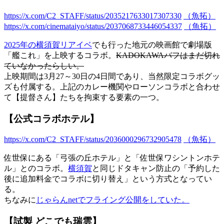
https://x.com/C2_STAFF/status/2035217633017307330
（魚拓）
https://x.com/cinemataiyo/status/2037068733446054337
（魚拓）
2025年の横須賀リアイベ
でも行った地元の映画館で劇場版
「艦これ」を上映するコラボ。
KADOKAWAバフはまだ切れ
ていなかったらしい。
上映期間は3月27～30日の4日間であり、当然限定コラボグッ
ズも付属する。上記のカレー機関やローソンコラボと合わせ
て【提督さん】たちを拘束する要素の一つ。
【公式コラボホテル】
https://x.com/C2_STAFF/status/2036000296732905478
（魚拓）
佐世保にある「弓張の丘ホテル」と「佐世保ワシントンホテ
ル」とのコラボ。
横須賀
と同じドタキャン防止の「予約した
後に追加料金でコラボに切り替え」という方式となってい
る。
ちなみに
じゃらんnetでフライング公開をしていた。
【試製 どこでも瑞雲】