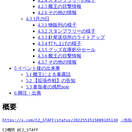
4.2.4
スタンプラリーの様子
4.2.5
艦王の目撃情報
4.2.6
その他の情報
4.3
3月29日
4.3.1
物販列の様子
4.3.2
スタンプラリーの様子
4.3.3
針尾送信所のライトアップ
4.3.4
打ち上げの様子
4.3.5
グッズ在庫処分セール
4.3.6
艦王の目撃情報
4.3.7
その他の情報
5
イベント後の出来事
5.1
艦王による暴露話
5.2
【拡張作戦】の告知
5.3
参加者の感想note
6
脚注・出典
概要
https://x.com/C2_STAFF/status/2022553515089105130
（魚拓
C2機関 @C2_STAFF
