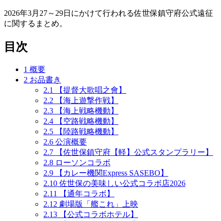
2026年3月27～29日にかけて行われる佐世保鎮守府公式遠征
に関するまとめ。
目次
1
概要
2
お品書き
2.1
【提督大歌唱之會】
2.2
【海上遊撃作戦】
2.3
【海上戦略機動】
2.4
【空路戦略機動】
2.5
【陸路戦略機動】
2.6
公演概要
2.7
【佐世保鎮守府【軽】公式スタンプラリー】
2.8
ローソンコラボ
2.9
【カレー機関Express SASEBO】
2.10
佐世保の美味しい公式コラボ店2026
2.11
【通年コラボ】
2.12
劇場版「艦これ」上映
2.13
【公式コラボホテル】