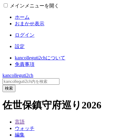
メインメニューを開く
ホーム
おまかせ表示
ログイン
設定
kancolleguti2chについて
免責事項
kancolleguti2ch
検索
佐世保鎮守府巡り2026
言語
ウォッチ
編集