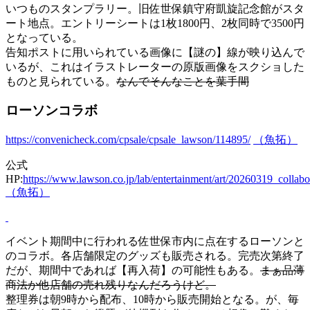
いつものスタンプラリー。旧佐世保鎮守府凱旋記念館がスタ
ート地点。エントリーシートは1枚1800円、2枚同時で3500円
となっている。
告知ポストに用いられている画像に【謎の】線が映り込んで
いるが、これはイラストレーターの原版画像をスクショした
ものと見られている。
なんでそんなことを葉手間
ローソンコラボ
https://convenicheck.com/cpsale/cpsale_lawson/114895/
（魚拓）
公式
HP:
https://www.lawson.co.jp/lab/entertainment/art/20260319_collabo
（魚拓）
イベント期間中に行われる佐世保市内に点在するローソンと
のコラボ。各店舗限定のグッズも販売される。完売次第終了
だが、期間中であれば【再入荷】の可能性もある。
まぁ品薄
商法か他店舗の売れ残りなんだろうけど。
整理券は朝9時から配布、10時から販売開始となる。が、毎