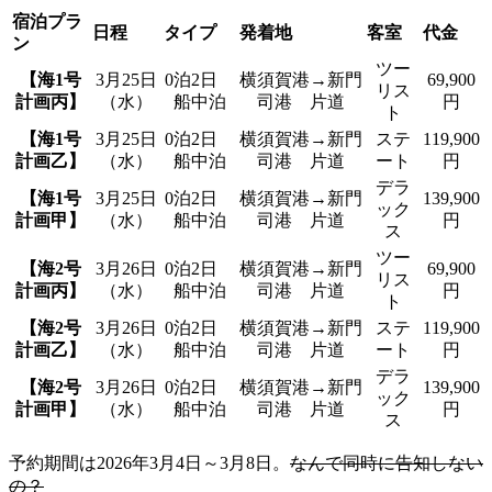
宿泊プラ
日程
タイプ
発着地
客室
代金
ン
ツー
【海1号
3月25日
0泊2日
横須賀港→新門
69,900
リス
計画丙】
（水）
船中泊
司港 片道
円
ト
【海1号
3月25日
0泊2日
横須賀港→新門
ステ
119,900
計画乙】
（水）
船中泊
司港 片道
ート
円
デラ
【海1号
3月25日
0泊2日
横須賀港→新門
139,900
ック
計画甲】
（水）
船中泊
司港 片道
円
ス
ツー
【海2号
3月26日
0泊2日
横須賀港→新門
69,900
リス
計画丙】
（水）
船中泊
司港 片道
円
ト
【海2号
3月26日
0泊2日
横須賀港→新門
ステ
119,900
計画乙】
（水）
船中泊
司港 片道
ート
円
デラ
【海2号
3月26日
0泊2日
横須賀港→新門
139,900
ック
計画甲】
（水）
船中泊
司港 片道
円
ス
予約期間は2026年3月4日～3月8日。
なんで同時に告知しない
の？