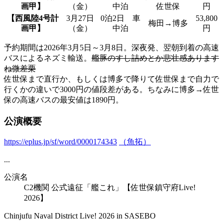
画甲】
（金）
中泊
佐世保
円
【西風陸4号計
3月27日
0泊2日 車
53,800
梅田→博多
画甲】
（金）
中泊
円
予約期間は2026年3月5日～3月8日。深夜発、翌朝到着の高速
バスによるネズミ輸送。
艦豚のすし詰めとか悲壮感あります
ね微差栗
佐世保まで直行か、もしくは博多で降りて佐世保まで自力で
行くかの違いで3000円の値段差がある。ちなみに博多→佐世
保の高速バスの最安値は1890円。
公演概要
https://eplus.jp/sf/word/0000174343
（魚拓）
...
公演名
C2機関 公式遠征「艦これ」【佐世保鎮守府Live!
2026】
Chinjufu Naval District Live! 2026 in SASEBO