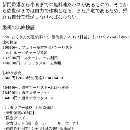
新門司港から小倉までの無料連絡バスがあるものの、そこか
ら佐世保までは自力で移動となる。また片道であるため、帰
路も自分で確保しなければならない。
艦税の比較検証
659 とくさんの頭が輝いて 警備員[Lv.177][苗] (ﾜｯﾁｮｲ c76a-lqWC) sa
比較検証 

20000円：フェリー基本料金(ツーリスト) 

これにルームチャージ追加 

+32000円：ステートルーム利用 

+48000円：デラックスルーム利用 

おゆうぎ会 

8800円(2023時の価格)×3=26400 

46400円：通常ツーリスト+おゆうぎ会 

78400円：通常ステート+〃 

94400円：通常デラックス+〃 

ボッタツアー価格 上記原価に 

・乗船証明の紙切れ 

・限定グッズ 

・夕食セット(限　定　シ　ー　ル　付　き) 

・丙以外利用でTシャツ(謎の先行版表記) 
