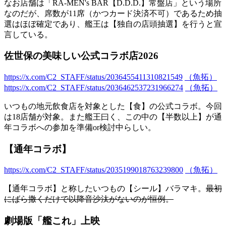
なお店舗は「RA-MEN's BAR【D.D.D.】常盤店」という場所
なのだが、席数が11席（かつカード決済不可）であるため抽
選はほぼ確定であり、艦王は【独自の店頭抽選】を行うと宣
言している。
佐世保の美味しい公式コラボ店2026
https://x.com/C2_STAFF/status/2036455411310821549
（魚拓）
https://x.com/C2_STAFF/status/2036462537231966274
（魚拓）
いつもの地元飲食店を対象とした【食】の公式コラボ。今回
は18店舗が対象。また艦王曰く、この中の【半数以上】が通
年コラボへの参加を準備or検討中らしい。
【通年コラボ】
https://x.com/C2_STAFF/status/2035199018763239800
（魚拓）
【通年コラボ】と称したいつもの【シール】バラマキ。
最初
にばら撒くだけで以降音沙汰がないのが恒例。
劇場版「艦これ」上映