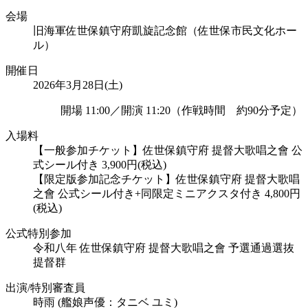
会場
旧海軍佐世保鎮守府凱旋記念館（佐世保市民文化ホー
ル）
開催日
2026年3月28日(土)
開場 11:00／開演 11:20（作戦時間 約90分予定）
入場料
【一般参加チケット】佐世保鎮守府 提督大歌唱之會 公
式シール付き 3,900円(税込)
【限定版参加記念チケット】佐世保鎮守府 提督大歌唱
之會 公式シール付き+同限定ミニアクスタ付き 4,800円
(税込)
公式特別参加
令和八年 佐世保鎮守府 提督大歌唱之會 予選通過選抜
提督群
出演/特別審査員
時雨 (艦娘声優：タニベ ユミ)