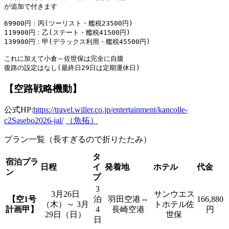
が追加で付きます 

69900円：丙(ツーリスト・艦税23500円) 

119900円：乙(ステート・艦税41500円) 

139900円：甲(デラックス利用・艦税45500円) 

これに加えて小倉～佐世保は完全に自腹 

【空路戦略機動】
公式HP:
https://travel.willer.co.jp/entertainment/kancolle-
c2Sasebo2026-jal/
（魚拓）
プラン一覧（長すぎるので折りたたみ）
タ
宿泊プラ
日程
イ
発着地
ホテル
代金
ン
プ
3
3月26日
サンウエス
【空1号
泊
羽田空港⇔
166,880
（木）～ 3月
トホテル佐
計画甲】
4
長崎空港
円
29日（日）
世保
日