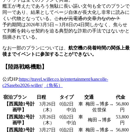
艦王が考えたであろう無駄に長い謳い文句も全てのプランで
同一であり、結果としてページ自体が長大化し非常に読みに
くい代物となっている。
これが元電通の文章力なのか？
予約期間は2026年3月5日～3月8日の4日間しかなく、焦らせ
て判断を鈍らせ契約を迫る典型的な詐欺の手法ではないかと
指摘されている。
なお一部のプランについては、
航空機の発着時間の関係上最
後までイベントに参加することができない。
【陸路戦略機動】
公式HP:
https://travel.willer.co.jp/entertainment/kancolle-
c2Sasebo2026-willer/
（魚拓）
宿泊プラン
日程
タイプ
交通
代金
【西風陸1号計
3月26日
0泊2日 車
梅田→博多→
56,800
画甲】
（木）
中泊
佐世保
円
【西風陸2号計
3月26日
0泊2日 車
53,800
梅田→博多
画甲】
（木）
中泊
円
【西風陸3号計
3月27日
0泊2日 車
梅田→博多→
56,800