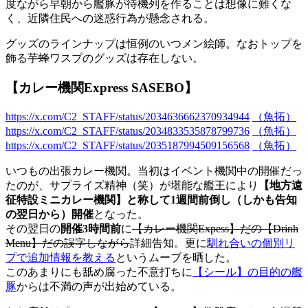
度ながら早朝から艦豚が待機列を作ることは想像に難くな
く、近隣住民への迷惑行為が懸念される。
グッズのラインナップは恒例のいつメン絵師。なおトップを
飾る
芋蜂
ワスプのグッズは存在しない。
【カレー機関Express SASEBO】
https://x.com/C2_STAFF/status/2034636662370934944
（魚拓）
https://x.com/C2_STAFF/status/2034833535878799736
（魚拓）
https://x.com/C2_STAFF/status/2035187994509156568
（魚拓）
いつもの出張カレー機関。当初はイベント機関中の開催だっ
たのが、サプライズ精神（笑）が堪能な艦王により
【地方遠
征特設ミニカレー機関】と称して1週間前倒し（しかも告知
の翌日から）開催
となった。
その翌日の
開催3時間前
に
【カレー機関Expess】だの【Drinh
Menu】だの誤字しながら
詳細告知。更に
馴れ合いの個別リ
プで追加情報を教える
というムーブを晒した。
このあまりにも舐め腐った不意打ちに
【シール】の目的の艦
豚
からは不満の声が出始めている。