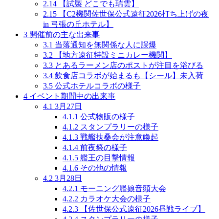
2.14
【試製 どこでも瑞雲】
2.15
【C2機関佐世保公式遠征2026打ち上げの夜
in 弓張の丘ホテル】
3
開催前の主な出来事
3.1
当落通知を無関係な人に誤爆
3.2
【地方遠征特設ミニカレー機関】
3.3
とあるラーメン店のポストが注目を浴びる
3.4
飲食店コラボが始まるも【シール】未入荷
3.5
公式ホテルコラボの様子
4
イベント期間中の出来事
4.1
3月27日
4.1.1
公式物販の様子
4.1.2
スタンプラリーの様子
4.1.3
戰艦扶桑会が注意喚起
4.1.4
前夜祭の様子
4.1.5
艦王の目撃情報
4.1.6
その他の情報
4.2
3月28日
4.2.1
モーニング艦娘音頭大会
4.2.2
カラオケ大会の様子
4.2.3
【佐世保公式遠征2026昼戦ライブ】