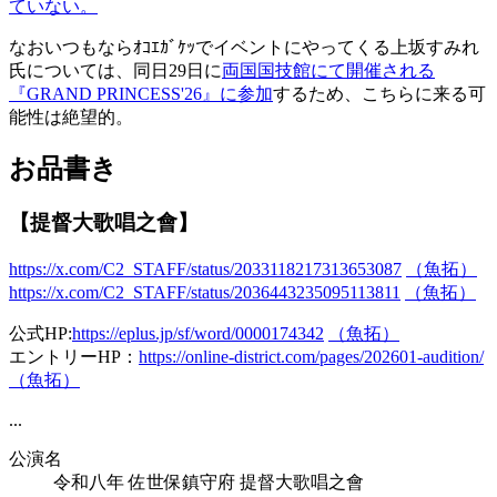
ていない。
なおいつもならｵｺｴｶﾞｹｯでイベントにやってくる上坂すみれ
氏については、同日29日に
両国国技館にて開催される
『GRAND PRINCESS'26』に参加
するため、こちらに来る可
能性は絶望的。
お品書き
【提督大歌唱之會】
https://x.com/C2_STAFF/status/2033118217313653087
（魚拓）
https://x.com/C2_STAFF/status/2036443235095113811
（魚拓）
公式HP:
https://eplus.jp/sf/word/0000174342
（魚拓）
エントリーHP：
https://online-district.com/pages/202601-audition/
（魚拓）
...
公演名
令和八年 佐世保鎮守府 提督大歌唱之會