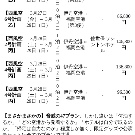
日
0
【西風空
3月27日
伊丹空港→
泊
86,800
6号計画
（金）～ 3月
福岡空港
-
3
円
乙】
29日（日）
（第3便）
日
1
【西風空
3月28日
佐世保ワシ
泊
伊丹空港⇔
146,800
2号計画
（土）～ 3月
ントンホテ
2
福岡空港
円
丙】
29日（日）
ル
日
0
【西風空
3月28日
泊
伊丹空港⇔
136,800
4号計画
（土）～ 3月
-
2
福岡空港
円
丙】
29日（日）
日
0
【西風空
3月28日
泊
伊丹空港→
96,300
4号計画
（土）～ 3月
-
2
福岡空港
円
丙】
29日（日）
日
【まさかまさかの】脅威の47プラン。
しかし違いは「何泊す
るか」「どの空港から発着するか」「ホテルは自分で取るの
か」「帰宅は自力なのか」程度しか無く、限定グッズや公演
チケットは全てのプランで共通。