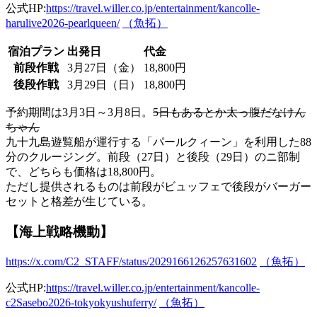
公式HP:
https://travel.willer.co.jp/entertainment/kancolle-
harulive2026-pearlqueen/
（魚拓）
宿泊プラン
出発日
代金
前段作戦
3月27日（金）
18,800円
後段作戦
3月29日（日）
18,800円
予約期間は3月3日～3月8日。
5日もあるとか太っ腹だなけん
ちゃん
九十九島遊覧船が運行する「パールクィーン」を利用した88
分のクルージング。前段（27日）と後段（29日）のニ部制
で、どちらも価格は18,800円。
ただし提供されるものは前段がビュッフェで後段がバーガー
セットと格差が生じている。
【海上戦略機動】
https://x.com/C2_STAFF/status/2029166126257631602
（魚拓）
公式HP:
https://travel.willer.co.jp/entertainment/kancolle-
c2Sasebo2026-tokyokyushuferry/
（魚拓）