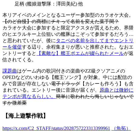
足柄 (艦娘遊撃隊：澤田美紀) 他
本リアイベのメインとなるユーザー参加型のカラオケ大会。
【のど自慢】の商標にチキって名前を変えた葉手間？
カラオケ大会に参加すると限定アクスタが貰えるため、界隈
のヒエラルキー上位狙いの艦豚はこぞって参加するだろう…
と思われていたが、後に
タニベの名前を出してまでエントリ
ーを催促
する辺り、余程集まりが悪いと推察された。なおエ
ントリーすると
【素敵な】艦王ポエムが綴られたメール
が返
信されてくる。
課題曲
はゲーム内の歌詞付きの楽曲やZZ級クソアニメの
OPEDなどのいわゆる【艦王ソング】が対象。中には配信の
みで音源が存在しない
電子ドラッグ
【カレーも作ろう】も含
まれている。エントリー後に音源が届くが、
原曲とは微妙に
テンポが異なるらしい。
簡単に歌われたら悔しいじゃないで
すか微差栗
【海上遊撃作戦】
https://x.com/C2_STAFF/status/2028757223313399961
（魚拓）