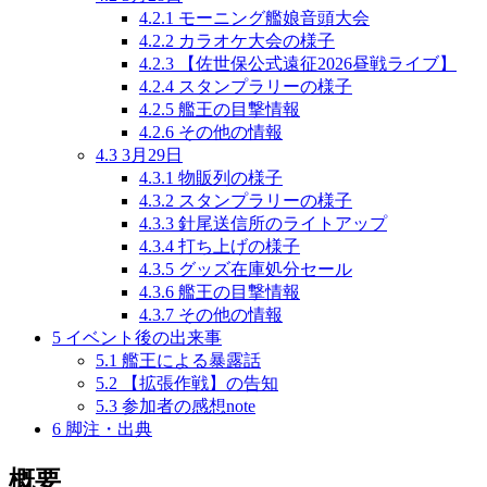
4.2.1
モーニング艦娘音頭大会
4.2.2
カラオケ大会の様子
4.2.3
【佐世保公式遠征2026昼戦ライブ】
4.2.4
スタンプラリーの様子
4.2.5
艦王の目撃情報
4.2.6
その他の情報
4.3
3月29日
4.3.1
物販列の様子
4.3.2
スタンプラリーの様子
4.3.3
針尾送信所のライトアップ
4.3.4
打ち上げの様子
4.3.5
グッズ在庫処分セール
4.3.6
艦王の目撃情報
4.3.7
その他の情報
5
イベント後の出来事
5.1
艦王による暴露話
5.2
【拡張作戦】の告知
5.3
参加者の感想note
6
脚注・出典
概要