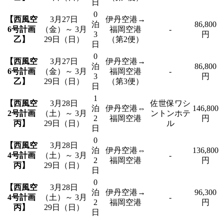
日
0
【西風空
3月27日
伊丹空港→
泊
86,800
6号計画
（金）～ 3月
福岡空港
-
3
円
乙】
29日（日）
（第2便）
日
0
【西風空
3月27日
伊丹空港→
泊
86,800
6号計画
（金）～ 3月
福岡空港
-
3
円
乙】
29日（日）
（第3便）
日
1
【西風空
3月28日
佐世保ワシ
泊
伊丹空港⇔
146,800
2号計画
（土）～ 3月
ントンホテ
2
福岡空港
円
丙】
29日（日）
ル
日
0
【西風空
3月28日
泊
伊丹空港⇔
136,800
4号計画
（土）～ 3月
-
2
福岡空港
円
丙】
29日（日）
日
0
【西風空
3月28日
泊
伊丹空港→
96,300
4号計画
（土）～ 3月
-
2
福岡空港
円
丙】
29日（日）
日