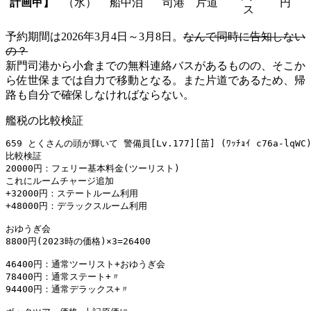
計画甲】
（水）
船中泊
司港 片道
円
ス
予約期間は2026年3月4日～3月8日。
なんで同時に告知しない
の？
新門司港から小倉までの無料連絡バスがあるものの、そこか
ら佐世保までは自力で移動となる。また片道であるため、帰
路も自分で確保しなければならない。
艦税の比較検証
659 とくさんの頭が輝いて 警備員[Lv.177][苗] (ﾜｯﾁｮｲ c76a-lqWC) sa
比較検証 

20000円：フェリー基本料金(ツーリスト) 

これにルームチャージ追加 

+32000円：ステートルーム利用 

+48000円：デラックスルーム利用 

おゆうぎ会 

8800円(2023時の価格)×3=26400 

46400円：通常ツーリスト+おゆうぎ会 

78400円：通常ステート+〃 

94400円：通常デラックス+〃 
