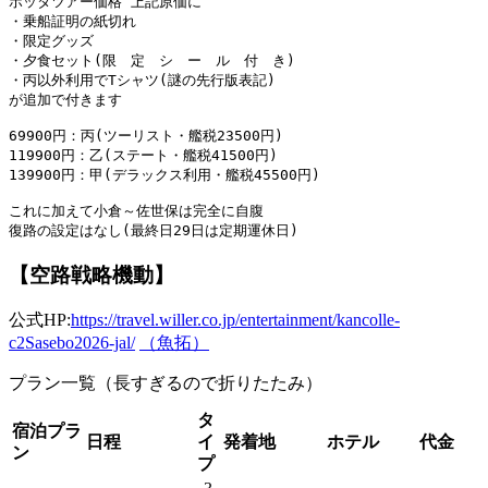
ボッタツアー価格 上記原価に 

・乗船証明の紙切れ 

・限定グッズ 

・夕食セット(限　定　シ　ー　ル　付　き) 

・丙以外利用でTシャツ(謎の先行版表記) 

が追加で付きます 

69900円：丙(ツーリスト・艦税23500円) 

119900円：乙(ステート・艦税41500円) 

139900円：甲(デラックス利用・艦税45500円) 

これに加えて小倉～佐世保は完全に自腹 

【空路戦略機動】
公式HP:
https://travel.willer.co.jp/entertainment/kancolle-
c2Sasebo2026-jal/
（魚拓）
プラン一覧（長すぎるので折りたたみ）
タ
宿泊プラ
日程
イ
発着地
ホテル
代金
ン
プ