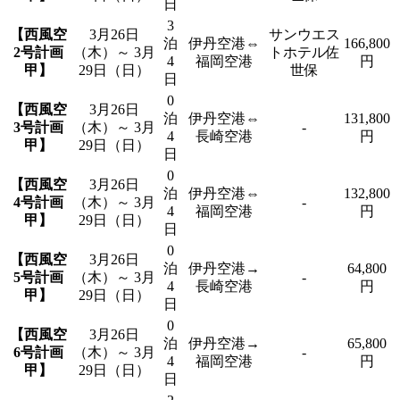
日
3
【西風空
3月26日
サンウエス
泊
伊丹空港⇔
166,800
2号計画
（木）～ 3月
トホテル佐
4
福岡空港
円
甲】
29日（日）
世保
日
0
【西風空
3月26日
泊
伊丹空港⇔
131,800
3号計画
（木）～ 3月
-
4
長崎空港
円
甲】
29日（日）
日
0
【西風空
3月26日
泊
伊丹空港⇔
132,800
4号計画
（木）～ 3月
-
4
福岡空港
円
甲】
29日（日）
日
0
【西風空
3月26日
泊
伊丹空港→
64,800
5号計画
（木）～ 3月
-
4
長崎空港
円
甲】
29日（日）
日
0
【西風空
3月26日
泊
伊丹空港→
65,800
6号計画
（木）～ 3月
-
4
福岡空港
円
甲】
29日（日）
日