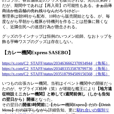
のコラボ。各店舗限定のグッズも販売される。完売次第終了
だが、期間中であれば【再入荷】の可能性もある。
まぁ品薄
商法か他店舗の売れ残りなんだろうけど。
整理券は朝9時から配布、10時から販売開始となる。が、毎
度ながら早朝から艦豚が待機列を作ることは想像に難くな
く、近隣住民への迷惑行為が懸念される。
グッズのラインナップは恒例のいつメン絵師。なおトップを
飾る
芋蜂
ワスプのグッズは存在しない。
【カレー機関Express SASEBO】
https://x.com/C2_STAFF/status/2034636662370934944
（魚拓）
https://x.com/C2_STAFF/status/2034833535878799736
（魚拓）
https://x.com/C2_STAFF/status/2035187994509156568
（魚拓）
いつもの出張カレー機関。当初はイベント機関中の開催だっ
たのが、サプライズ精神（笑）が堪能な艦王により
【地方遠
征特設ミニカレー機関】と称して1週間前倒し（しかも告知
の翌日から）開催
となった。
その翌日の
開催3時間前
に
【カレー機関Expess】だの【Drinh
Menu】だの誤字しながら
詳細告知。更に
馴れ合いの個別リ