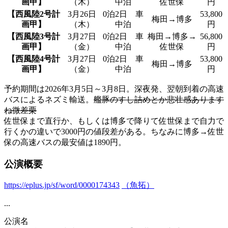
画甲】
（木）
中泊
佐世保
円
【西風陸2号計
3月26日
0泊2日 車
53,800
梅田→博多
画甲】
（木）
中泊
円
【西風陸3号計
3月27日
0泊2日 車
梅田→博多→
56,800
画甲】
（金）
中泊
佐世保
円
【西風陸4号計
3月27日
0泊2日 車
53,800
梅田→博多
画甲】
（金）
中泊
円
予約期間は2026年3月5日～3月8日。深夜発、翌朝到着の高速
バスによるネズミ輸送。
艦豚のすし詰めとか悲壮感あります
ね微差栗
佐世保まで直行か、もしくは博多で降りて佐世保まで自力で
行くかの違いで3000円の値段差がある。ちなみに博多→佐世
保の高速バスの最安値は1890円。
公演概要
https://eplus.jp/sf/word/0000174343
（魚拓）
...
公演名