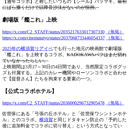
【通年コラボ】と称したいつもの【シール】バラマキ。
最初
にばら撒くだけで以降音沙汰がないのが恒例。
劇場版「艦これ」上映
https://x.com/C2_STAFF/status/2035217633017307330
（魚拓）
https://x.com/cinemataiyo/status/2037068733446054337
（魚拓）
2025年の横須賀リアイベ
でも行った地元の映画館で劇場版
「艦これ」を上映するコラボ。
KADOKAWAバフはまだ切れ
ていなかったらしい。
上映期間は3月27～30日の4日間であり、当然限定コラボグッ
ズも付属する。上記のカレー機関やローソンコラボと合わせ
て【提督さん】たちを拘束する要素の一つ。
【公式コラボホテル】
https://x.com/C2_STAFF/status/2036000296732905478
（魚拓）
佐世保にある「弓張の丘ホテル」と「佐世保ワシントンホテ
ル」とのコラボ。
横須賀
と同じドタキャン防止の「予約した
後に追加料金でコラボに切り替え」という方式となってい