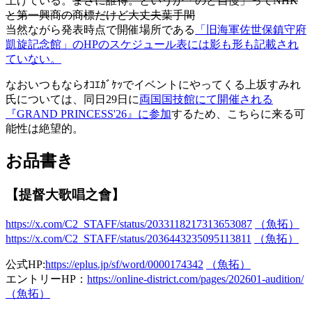
上げている。
まさに誰得。というか「のど自慢」ってNHK
と第一興商の商標だけど大丈夫葉手間
当然ながら発表時点で開催場所である
「旧海軍佐世保鎮守府
凱旋記念館」のHPのスケジュール表には影も形も記載され
ていない。
なおいつもならｵｺｴｶﾞｹｯでイベントにやってくる上坂すみれ
氏については、同日29日に
両国国技館にて開催される
『GRAND PRINCESS'26』に参加
するため、こちらに来る可
能性は絶望的。
お品書き
【提督大歌唱之會】
https://x.com/C2_STAFF/status/2033118217313653087
（魚拓）
https://x.com/C2_STAFF/status/2036443235095113811
（魚拓）
公式HP:
https://eplus.jp/sf/word/0000174342
（魚拓）
エントリーHP：
https://online-district.com/pages/202601-audition/
（魚拓）