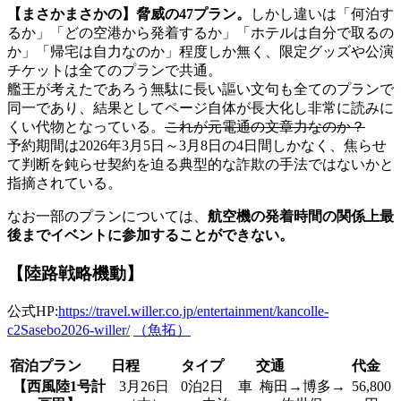
【まさかまさかの】脅威の47プラン。
しかし違いは「何泊す
るか」「どの空港から発着するか」「ホテルは自分で取るの
か」「帰宅は自力なのか」程度しか無く、限定グッズや公演
チケットは全てのプランで共通。
艦王が考えたであろう無駄に長い謳い文句も全てのプランで
同一であり、結果としてページ自体が長大化し非常に読みに
くい代物となっている。
これが元電通の文章力なのか？
予約期間は2026年3月5日～3月8日の4日間しかなく、焦らせ
て判断を鈍らせ契約を迫る典型的な詐欺の手法ではないかと
指摘されている。
なお一部のプランについては、
航空機の発着時間の関係上最
後までイベントに参加することができない。
【陸路戦略機動】
公式HP:
https://travel.willer.co.jp/entertainment/kancolle-
c2Sasebo2026-willer/
（魚拓）
宿泊プラン
日程
タイプ
交通
代金
【西風陸1号計
3月26日
0泊2日 車
梅田→博多→
56,800