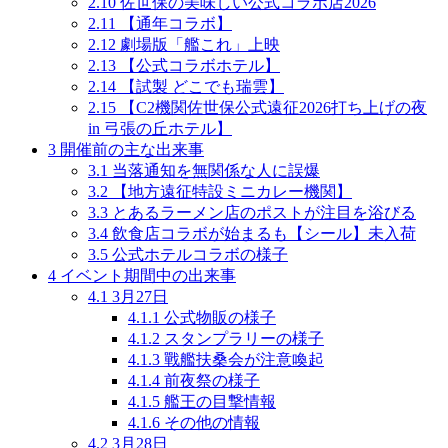
2.10
佐世保の美味しい公式コラボ店2026
2.11
【通年コラボ】
2.12
劇場版「艦これ」上映
2.13
【公式コラボホテル】
2.14
【試製 どこでも瑞雲】
2.15
【C2機関佐世保公式遠征2026打ち上げの夜
in 弓張の丘ホテル】
3
開催前の主な出来事
3.1
当落通知を無関係な人に誤爆
3.2
【地方遠征特設ミニカレー機関】
3.3
とあるラーメン店のポストが注目を浴びる
3.4
飲食店コラボが始まるも【シール】未入荷
3.5
公式ホテルコラボの様子
4
イベント期間中の出来事
4.1
3月27日
4.1.1
公式物販の様子
4.1.2
スタンプラリーの様子
4.1.3
戰艦扶桑会が注意喚起
4.1.4
前夜祭の様子
4.1.5
艦王の目撃情報
4.1.6
その他の情報
4.2
3月28日