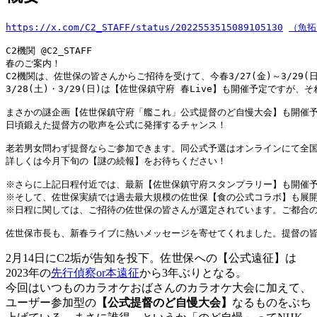
https://x.com/C2_STAFF/status/2022553515089105130
（魚拓
C2機関 @C2_STAFF

春のご案内！

C2機関は、佐世保の皆さんからご招待を受けて、今春3/27(金)～3/29
3/28(土)・3/29(日)は【佐世保鎮守府 春Live】も開催予定です
まさかの謎企画【佐世保鎮守府「艦これ」公式提督のど自慢大会】も開催予
日頃鍛えた提督方の歌声を公式に発揮するチャンス！

老若男女問わず提督ならご参加できます。同公式予選はオンラインにて全国か
詳しくは今月下旬の【謎の続報】をお待ちください！

※さらに上記日程付近では、最新【佐世保鎮守府スタンプラリー】も開催予
※そして、佐世保実績では過去最大規模の佐世保【食の公式コラボ】も展開
※日程に関しては、ご招待の佐世保の皆さんが選定されています。ご都合の
2月14日にC2垢が告知を投下。佐世保への【公式遠征】は
2023年の
先行偵察or
本遠征
から3年ぶりとなる。
今回はいつものカラオケおばさんのカラオケ大会に加えて、
ユーザー参加型の
【公式提督のど自慢大会】
なるものをぶち