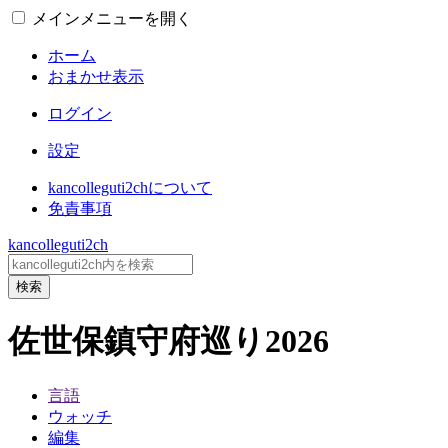
メインメニューを開く
ホーム
おまかせ表示
ログイン
設定
kancolleguti2chについて
免責事項
kancolleguti2ch
検索
佐世保鎮守府巡り2026
言語
ウォッチ
編集