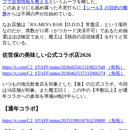
プで追加情報を教える
というムーブを晒した。
このあまりにも舐め腐った不意打ちに
【シール】の目的の艦
豚
からは不満の声が出始めている。
なお店舗は「RA-MEN's BAR【D.D.D.】常盤店」という場所
なのだが、席数が11席（かつカード決済不可）であるため抽
選はほぼ確定であり、艦王は【独自の店頭抽選】を行うと宣
言している。
佐世保の美味しい公式コラボ店2026
https://x.com/C2_STAFF/status/2036455411310821549
（魚拓）
https://x.com/C2_STAFF/status/2036462537231966274
（魚拓）
いつもの地元飲食店を対象とした【食】の公式コラボ。今回
は18店舗が対象。また艦王曰く、この中の【半数以上】が通
年コラボへの参加を準備or検討中らしい。
【通年コラボ】
https://x.com/C2_STAFF/status/2035199018763239800
（魚拓）