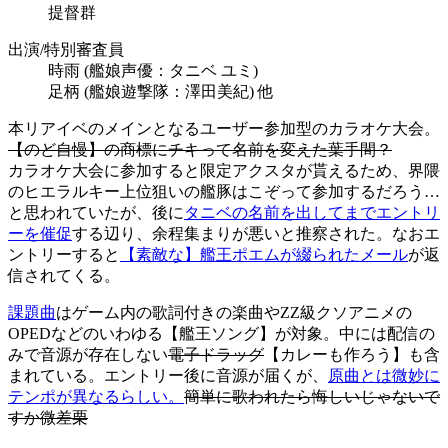
提督群
出演/特別審査員
時雨 (艦娘声優：タニベ ユミ)
足柄 (艦娘遊撃隊：澤田美紀) 他
本リアイベのメインとなるユーザー参加型のカラオケ大会。
【のど自慢】の商標にチキって名前を変えた葉手間？
カラオケ大会に参加すると限定アクスタが貰えるため、界隈
のヒエラルキー上位狙いの艦豚はこぞって参加するだろう…
と思われていたが、後に
タニベの名前を出してまでエントリ
ーを催促
する辺り、余程集まりが悪いと推察された。なおエ
ントリーすると
【素敵な】艦王ポエムが綴られたメール
が返
信されてくる。
課題曲
はゲーム内の歌詞付きの楽曲やZZ級クソアニメの
OPEDなどのいわゆる【艦王ソング】が対象。中には配信の
みで音源が存在しない
電子ドラッグ
【カレーも作ろう】も含
まれている。エントリー後に音源が届くが、
原曲とは微妙に
テンポが異なるらしい。
簡単に歌われたら悔しいじゃないで
すか微差栗