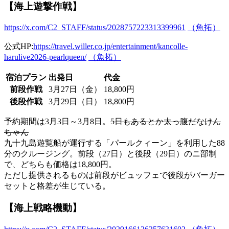
【海上遊撃作戦】
https://x.com/C2_STAFF/status/2028757223313399961
（魚拓）
公式HP:
https://travel.willer.co.jp/entertainment/kancolle-
harulive2026-pearlqueen/
（魚拓）
宿泊プラン
出発日
代金
前段作戦
3月27日（金）
18,800円
後段作戦
3月29日（日）
18,800円
予約期間は3月3日～3月8日。
5日もあるとか太っ腹だなけん
ちゃん
九十九島遊覧船が運行する「パールクィーン」を利用した88
分のクルージング。前段（27日）と後段（29日）のニ部制
で、どちらも価格は18,800円。
ただし提供されるものは前段がビュッフェで後段がバーガー
セットと格差が生じている。
【海上戦略機動】