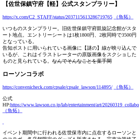
【佐世保鎮守府【軽】公式スタンプラリー】
https://x.com/C2_STAFF/status/2037115613286719765
（魚拓）
いつものスタンプラリー。旧佐世保鎮守府凱旋記念館がスタ
ート地点。エントリーシートは1枚1800円、2枚同時で3500円
となっている。
告知ポストに用いられている画像に【謎の】線が映り込んで
いるが、これはイラストレーターの原版画像をスクショした
ものと見られている。
なんでそんなことを葉手間
ローソンコラボ
https://convenicheck.com/cpsale/cpsale_lawson/114895/
（魚拓）
公式
HP:
https://www.lawson.co.jp/lab/entertainment/art/20260319_collabo
（魚拓）
イベント期間中に行われる佐世保市内に点在するローソンと