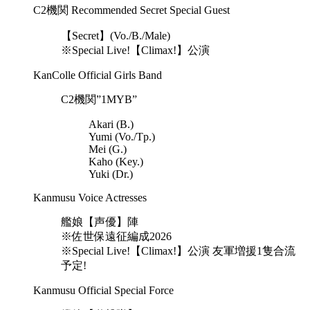
C2機関 Recommended Secret Special Guest
【Secret】(Vo./B./Male)
※Special Live!【Climax!】公演
KanColle Official Girls Band
C2機関”1MYB”
Akari (B.)
Yumi (Vo./Tp.)
Mei (G.)
Kaho (Key.)
Yuki (Dr.)
Kanmusu Voice Actresses
艦娘【声優】陣
※佐世保遠征編成2026
※Special Live!【Climax!】公演 友軍増援1隻合流
予定!
Kanmusu Official Special Force