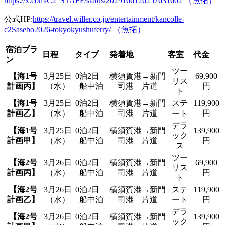
https://x.com/C2_STAFF/status/2029166126257631602
（魚拓）
公式HP:
https://travel.willer.co.jp/entertainment/kancolle-
c2Sasebo2026-tokyokyushuferry/
（魚拓）
宿泊プラ
日程
タイプ
発着地
客室
代金
ン
ツー
【海1号
3月25日
0泊2日
横須賀港→新門
69,900
リス
計画丙】
（水）
船中泊
司港 片道
円
ト
【海1号
3月25日
0泊2日
横須賀港→新門
ステ
119,900
計画乙】
（水）
船中泊
司港 片道
ート
円
デラ
【海1号
3月25日
0泊2日
横須賀港→新門
139,900
ック
計画甲】
（水）
船中泊
司港 片道
円
ス
ツー
【海2号
3月26日
0泊2日
横須賀港→新門
69,900
リス
計画丙】
（水）
船中泊
司港 片道
円
ト
【海2号
3月26日
0泊2日
横須賀港→新門
ステ
119,900
計画乙】
（水）
船中泊
司港 片道
ート
円
デラ
【海2号
3月26日
0泊2日
横須賀港→新門
139,900
ック