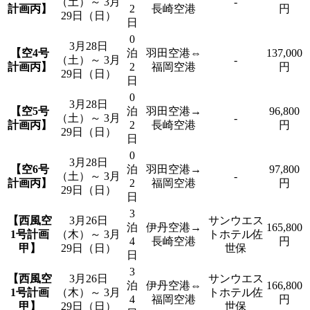
（土）～ 3月
-
計画丙】
2
長崎空港
円
29日（日）
日
0
3月28日
【空4号
泊
羽田空港⇔
137,000
（土）～ 3月
-
計画丙】
2
福岡空港
円
29日（日）
日
0
3月28日
【空5号
泊
羽田空港→
96,800
（土）～ 3月
-
計画丙】
2
長崎空港
円
29日（日）
日
0
3月28日
【空6号
泊
羽田空港→
97,800
（土）～ 3月
-
計画丙】
2
福岡空港
円
29日（日）
日
3
【西風空
3月26日
サンウエス
泊
伊丹空港→
165,800
1号計画
（木）～ 3月
トホテル佐
4
長崎空港
円
甲】
29日（日）
世保
日
3
【西風空
3月26日
サンウエス
泊
伊丹空港⇔
166,800
1号計画
（木）～ 3月
トホテル佐
4
福岡空港
円
甲】
29日（日）
世保