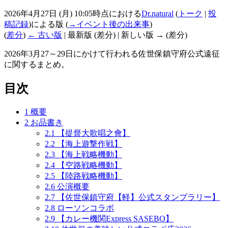
2026年4月27日 (月) 10:05時点における
Dr.natural
(
トーク
|
投
稿記録
)
による版
(
→‎イベント後の出来事
)
(
差分
)
← 古い版
| 最新版 (差分) | 新しい版 → (差分)
2026年3月27～29日にかけて行われる佐世保鎮守府公式遠征
に関するまとめ。
目次
1
概要
2
お品書き
2.1
【提督大歌唱之會】
2.2
【海上遊撃作戦】
2.3
【海上戦略機動】
2.4
【空路戦略機動】
2.5
【陸路戦略機動】
2.6
公演概要
2.7
【佐世保鎮守府【軽】公式スタンプラリー】
2.8
ローソンコラボ
2.9
【カレー機関Express SASEBO】