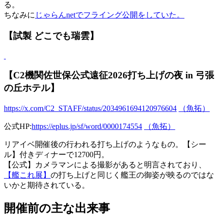
る。
ちなみに
じゃらんnetでフライング公開をしていた。
【試製 どこでも瑞雲】
【C2機関佐世保公式遠征2026打ち上げの夜 in 弓張
の丘ホテル】
https://x.com/C2_STAFF/status/2034961694120976604
（魚拓）
公式HP:
https://eplus.jp/sf/word/0000174554
（魚拓）
リアイベ開催後の行われる打ち上げのようなもの。【シー
ル】付きディナーで12700円。
【公式】カメラマンによる撮影があると明言されており、
【艦これ展】
の打ち上げと同じく艦王の御姿が映るのではな
いかと期待されている。
開催前の主な出来事