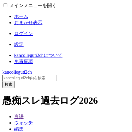
メインメニューを開く
ホーム
おまかせ表示
ログイン
設定
kancolleguti2chについて
免責事項
kancolleguti2ch
検索
愚痴スレ過去ログ2026
言語
ウォッチ
編集