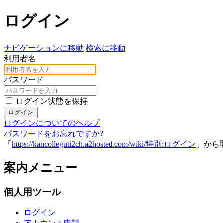
ログイン
ナビゲーションに移動
検索に移動
利用者名
パスワード
ログイン状態を保持
ログイン
ログインについてのヘルプ
パスワードをお忘れですか?
「
https://kancolleguti2ch.a2hosted.com/wiki/特別:ログイン
」から
案内メニュー
個人用ツール
ログイン
アカウント申請