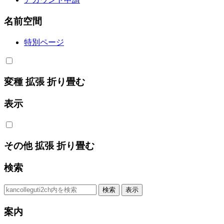
名前空間
特別ページ
変種
拡張
折り畳む
表示
その他
拡張
折り畳む
検索
案内