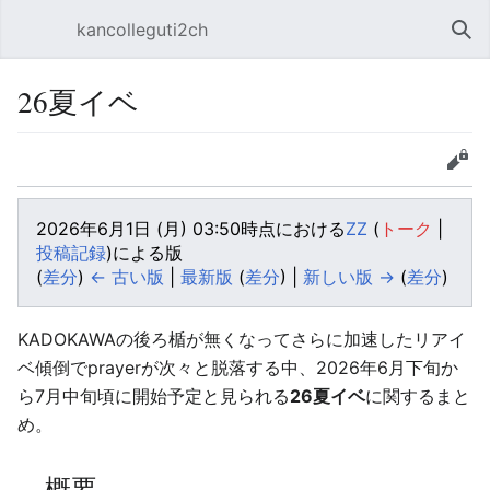
kancolleguti2ch
メインメニューを開く
検索
26夏イベ
言語
ウォッチ
編集
2026年6月1日 (月) 03:50時点における
ZZ
(
トーク
|
投稿記録
)
による版
(
差分
)
← 古い版
|
最新版
(
差分
) |
新しい版 →
(
差分
)
KADOKAWAの後ろ楯が無くなってさらに加速したリアイ
ベ傾倒でprayerが次々と脱落する中、2026年6月下旬か
ら7月中旬頃に開始予定と見られる
26夏イベ
に関するまと
め。
概要