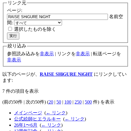
リンク元
ページ:
名前空
間:
選択したものを除く
絞り込み
参照読み込みを
非表示
| リンクを
非表示
| 転送ページを
非表示
以下のページが、
RAISE SHiGURE NiGHT
にリンクしてい
ます:
7 件の項目を表示
(前の50件 | 次の50件) (
20
|
50
|
100
|
250
|
500
件) を表示
メインページ
‎
(
← リンク
)
公式絵師ヒエラルキー
‎
(
← リンク
)
26年1〜6月
‎
(
← リンク
)